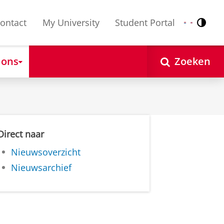
ontact
My University
Student Portal
Contr
Nederlands
English
 ons
Zoeken
Direct naar
Nieuwsoverzicht
Nieuwsarchief