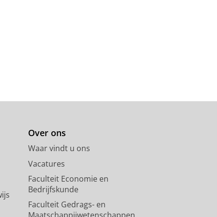
Over ons
Waar vindt u ons
Vacatures
Faculteit Economie en
Bedrijfskunde
ijs
Faculteit Gedrags- en
Maatschappijwetenschappen