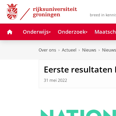
Skip
Skip
to
to
Content
Navigation
breed in kenni
Home
Onderwijs
Onderzoek
Maatsch
Over ons
Actueel
Nieuws
Nieuws
Eerste resultaten
31 mei 2022