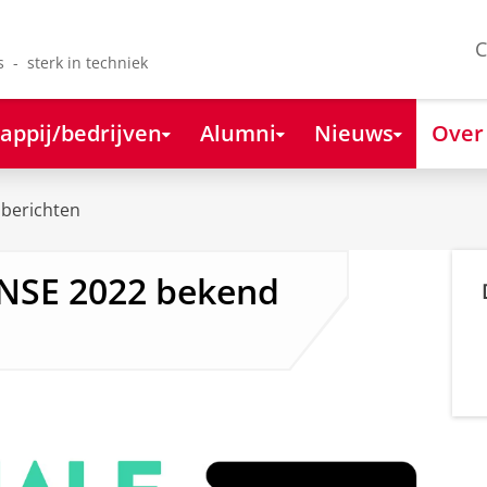
C
s - sterk in techniek
appij/bedrijven
Alumni
Nieuws
Over
berichten
 NSE 2022 bekend