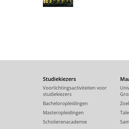
Studiekiezers
Maa
Voorlichtingsactiviteiten voor
Univ
studiekiezers
Gro
Bacheloropleidingen
Zoe
Masteropleidingen
Tal
Scholierenacademie
Sam