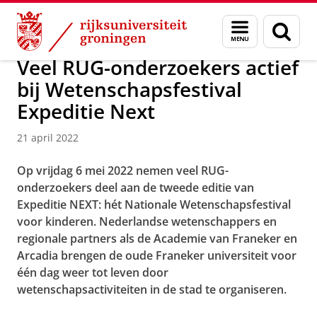
Skip
Skip
Over ons
Actueel
Nieuws
Nieuwsberichten
Menu
Zoek
to
to
en
Content
Navigation
zoeken
Veel RUG-onderzoekers actief
bij Wetenschapsfestival
Expeditie Next
21 april 2022
Op vrijdag 6 mei 2022 nemen veel RUG-
onderzoekers deel aan de tweede editie van
Expeditie NEXT: hét Nationale Wetenschapsfestival
voor kinderen. Nederlandse wetenschappers en
regionale partners als de Academie van Franeker en
Arcadia brengen de oude Franeker universiteit voor
één dag weer tot leven door
wetenschapsactiviteiten in de stad te organiseren.