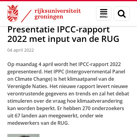
Skip
Skip
Over ons
Actueel
Nieuws
Nieuwsberichten
Menu
Zoek
to
to
en
Content
Navigation
zoeken
Presentatie IPCC-rapport
2022 met input van de RUG
04 april 2022
Op maandag 4 april wordt het IPCC-rapport 2022
gepresenteerd. Het IPPC (Intergovernmental Panel
on Climate Change) is het klimaatpanel van de
Verenigde Naties. Het nieuwe rapport levert nieuwe
verontrustende gegevens en trends en zal het debat
stimuleren over de vraag hoe klimaatverandering
kan worden beperkt. Er hebben 270 onderzoekers
uit 67 landen aan meegewerkt, onder wie
medewerkers van de RUG.