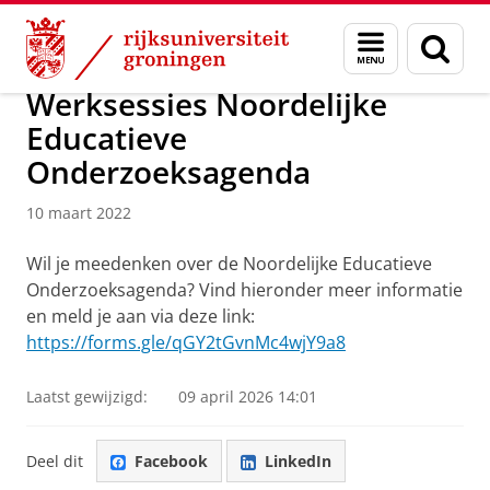
Skip
Skip
Over ons
Actueel
Nieuws
Nieuwsberichten
Menu
Zoek
to
to
en
Content
Navigation
zoeken
Werksessies Noordelijke
Educatieve
Onderzoeksagenda
10 maart 2022
Wil je meedenken over de Noordelijke Educatieve
Onderzoeksagenda? Vind hieronder meer informatie
en meld je aan via deze link:
https://forms.gle/qGY2tGvnMc4wjY9a8
Laatst gewijzigd:
09 april 2026 14:01
Deel dit
Facebook
LinkedIn