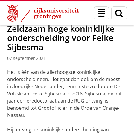
Skip
Skip
Over ons
Actueel
Nieuws
Nieuwsberichten
Menu
Zoek
to
to
en
Content
Navigation
zoeken
Zeldzaam hoge koninklijke
onderscheiding voor Feike
Sijbesma
07 september 2021
Het is één van de allerhoogste koninklijke
onderscheidingen. Het gaat dan ook om de meest
invloedrijke Nederlander, tenminste zo doopte De
Volkskrant Feike Sijbesma in 2018. Sijbesma, die dit
jaar een eredoctoraat aan de RUG ontving, is
benoemd tot Grootofficier in de Orde van Oranje-
Nassau.
Hij ontving de koninklijke onderscheiding van