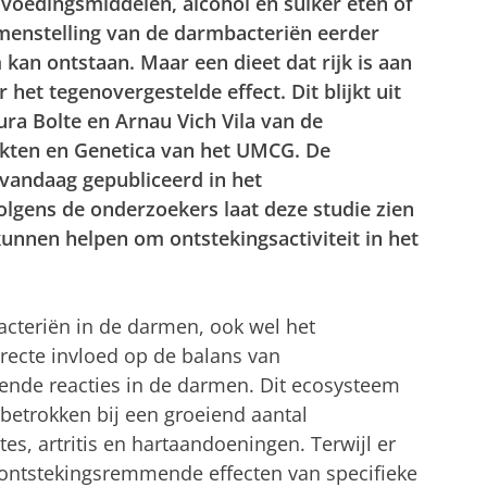
 voedingsmiddelen, alcohol en suiker eten of
amenstelling van de darmbacteriën eerder
m kan ontstaan. Maar een dieet dat rijk is aan
 het tegenovergestelde effect. Dit blijkt uit
a Bolte en Arnau Vich Vila van de
kten en Genetica van het UMCG. De
 vandaag gepubliceerd in het
Volgens de onderzoekers laat deze studie zien
unnen helpen om ontstekingsactiviteit in het
cteriën in de darmen, ook wel het
ecte invloed op de balans van
nde reacties in de darmen. Dit ecosysteem
 betrokken bij een groeiend aantal
s, artritis en hartaandoeningen. Terwijl er
ontstekingsremmende effecten van specifieke