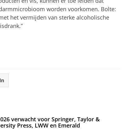
ducten en vis, kunnen er toe leiden dat
t darmmicrobioom worden voorkomen. Bolte:
met het vermijden van sterke alcoholische
risdrank.”
In
026 verwacht voor Springer, Taylor &
versity Press, LWW en Emerald