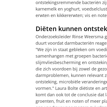
ontstekingsremmende bacteriën zijn
karnemelk en yoghurt, voedselclust
erwten en kikkererwten; vis en note
Diëten kunnen ontste
Onderzoeksleider Rinse Weersma gee
duurt voordat darmbacteriën reage
"We zijn in staat gebleken om voedin
samenhangen met groepen bacteriën
slijmvliesbescherming en ontsteki
die zich voordoen bij zowel de gez
darmproblemen, kunnen relevant zi
ontsteking, microbiële veranderin
vormen." Laura Bolte diëtiste en ar
komt dan ook tot de conclusie dat l
groenten, fruit en noten of meer pl