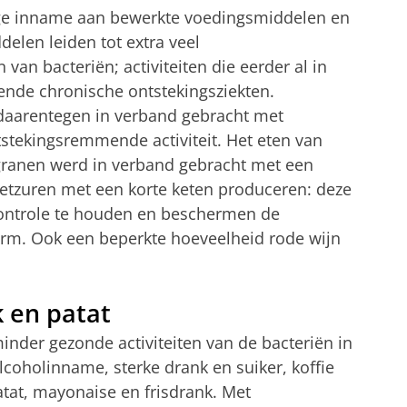
hoge inname aan bewerkte voedingsmiddelen en
elen leiden tot extra veel
 van bacteriën; activiteiten die eerder al in
lende chronische ontstekingsziekten.
 daarentegen in verband gebracht met
ntstekingsremmende activiteit. Het eten van
n granen werd in verband gebracht met een
vetzuren met een korte keten produceren: deze
ontrole te houden en beschermen de
darm. Ook een beperkte hoeveelheid rode wijn
k en patat
minder gezonde activiteiten van de bacteriën in
alcoholinname, sterke drank en suiker, koffie
atat, mayonaise en frisdrank. Met