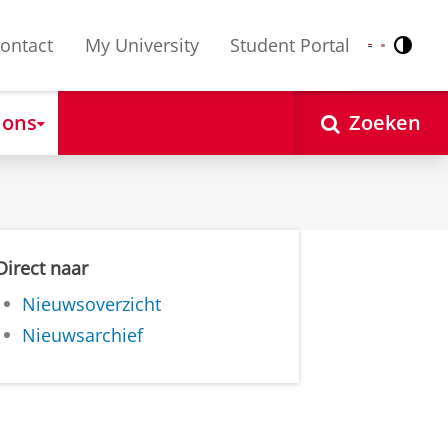
ontact
My University
Student Portal
Contr
Nederlands
English
 ons
Zoeken
Direct naar
Nieuwsoverzicht
Nieuwsarchief