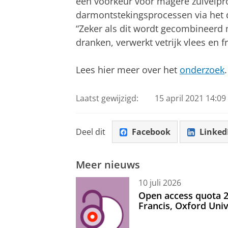
een voorkeur voor magere zuivelpro
darmontstekingsprocessen via he
“Zeker als dit wordt gecombineerd 
dranken, verwerkt vetrijk vlees en f
Lees hier meer over het
onderzoek
.
Laatst gewijzigd:
15 april 2021 14:09
Deel dit
Facebook
Linked
Meer nieuws
10 juli 2026
Open access quota 2
Francis, Oxford Uni