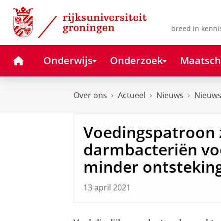
Skip
Skip
to
to
Content
Navigation
breed in kenni
Home
Onderwijs
Onderzoek
Maatsch
Over ons
Actueel
Nieuws
Nieuws
Voedingspatroon z
darmbacteriën vo
minder ontsteking
13 april 2021