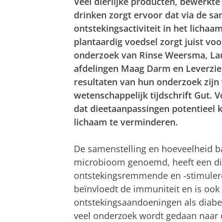
Veel dierlijke producten, bewerkte
drinken zorgt ervoor dat via de s
ontstekingsactiviteit in het lichaa
plantaardig voedsel zorgt juist voor
onderzoek van Rinse Weersma, Laur
afdelingen Maag Darm en Leverzie
resultaten van hun onderzoek zijn
wetenschappelijk tijdschrift Gut. 
dat dieetaanpassingen potentieel k
lichaam te verminderen.
De samenstelling en hoeveelheid ba
microbioom genoemd, heeft een dir
ontstekingsremmende en -stimulere
beïnvloedt de immuniteit en is ook
ontstekingsaandoeningen als diabete
veel onderzoek wordt gedaan naar 