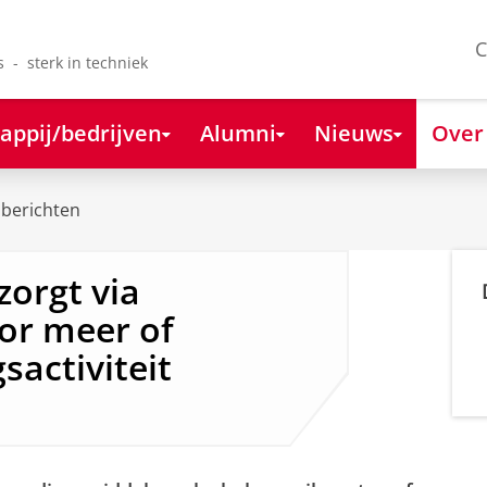
C
s - sterk in techniek
appij/bedrijven
Alumni
Nieuws
Over
berichten
orgt via
or meer of
sactiviteit