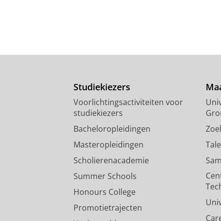
Studiekiezers
Maa
Voorlichtingsactiviteiten voor
Univ
studiekiezers
Gro
Bacheloropleidingen
Zoe
Masteropleidingen
Tal
Scholierenacademie
Sam
Cen
Summer Schools
Tec
Honours College
Uni
Promotietrajecten
Car