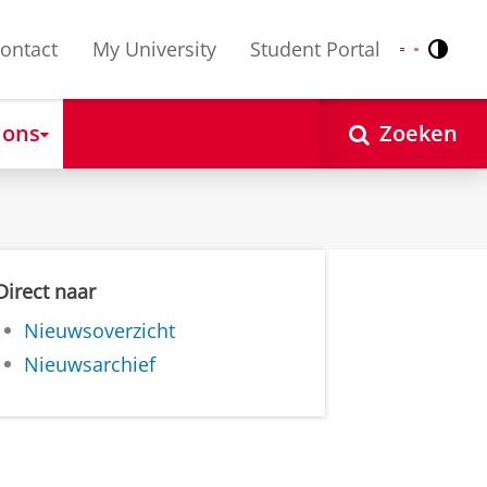
ontact
My University
Student Portal
Contr
Nederlands
English
 ons
Zoeken
Direct naar
Nieuwsoverzicht
Nieuwsarchief