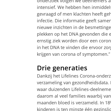
onderzoek volgen we deelnemers al 
intensief. We hebben hen inmiddels 
gevraagd of men klachten heeft ge
infectie. Die informatie geeft same
nieuwe inzichten in de besmettinge
plekken op het DNA gevonden die e
ernstig ziek worden door een corona
in het DNA te vinden die ervoor zo
krijgen van corona of symptomen.”
Drie generaties
Dankzij het Lifelines Corona-onder
verzameling van gezondheidsdata. H
waar duizenden Lifelines-deelnemer
daarom al veel families waarbij va
maanden bloed is verzameld. In 
kinderen is ten minste één gezinsli