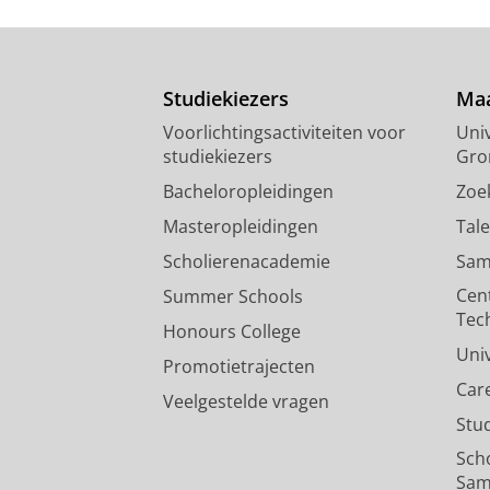
Studiekiezers
Maa
Voorlichtingsactiviteiten voor
Univ
studiekiezers
Gro
Bacheloropleidingen
Zoe
Masteropleidingen
Tal
Scholierenacademie
Sam
Cen
Summer Schools
Tec
Honours College
Uni
Promotietrajecten
Car
Veelgestelde vragen
Stu
Sch
Sam