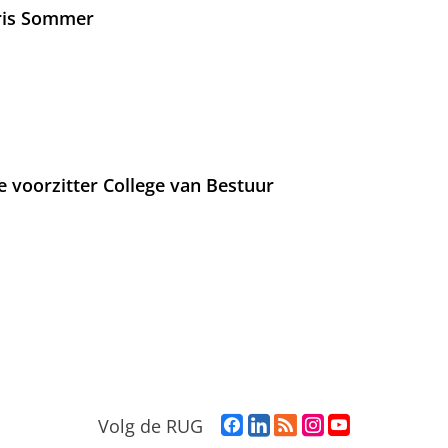
Iris Sommer
e voorzitter College van Bestuur
F
L
R
I
Y
Volg de RUG
a
i
S
n
o