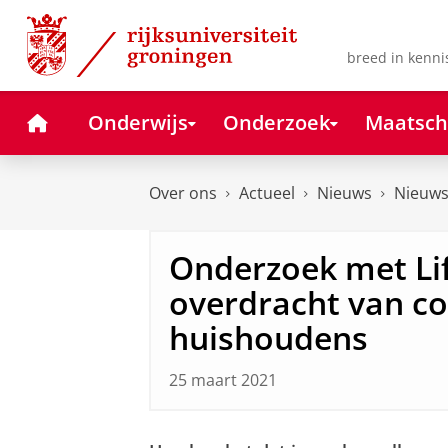
Skip
Skip
to
to
Content
Navigation
breed in kenni
Home
Onderwijs
Onderzoek
Maatsch
Over ons
Actueel
Nieuws
Nieuws
Onderzoek met Lif
overdracht van c
huishoudens
25 maart 2021