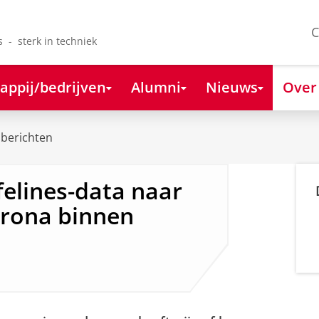
C
s - sterk in techniek
appij/bedrijven
Alumni
Nieuws
Over
berichten
elines-data naar
orona binnen