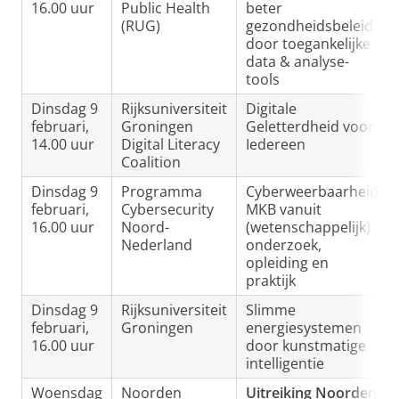
16.00 uur
Public Health
beter
(RUG)
gezondheidsbeleid
door toegankelijke
data & analyse-
tools
Dinsdag 9
Rijksuniversiteit
Digitale
februari,
Groningen
Geletterdheid voor
14.00 uur
Digital Literacy
Iedereen
Coalition
Dinsdag 9
Programma
Cyberweerbaarheid
februari,
Cybersecurity
MKB vanuit
16.00 uur
Noord-
(wetenschappelijk)
Nederland
onderzoek,
opleiding en
praktijk
Dinsdag 9
Rijksuniversiteit
Slimme
februari,
Groningen
energiesystemen
16.00 uur
door kunstmatige
intelligentie
Woensdag
Noorden
Uitreiking Noorden