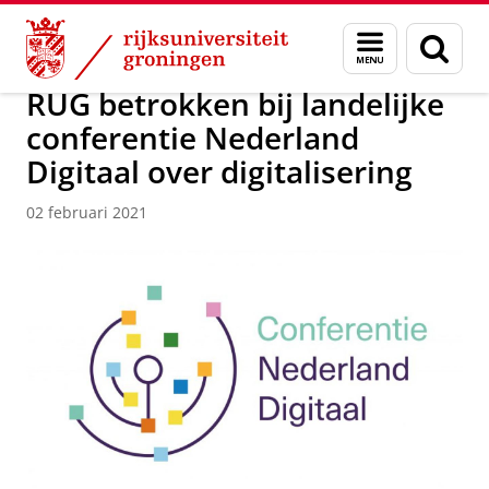
Skip
Skip
Over ons
Actueel
Nieuws
Nieuwsberichten
Menu
Zoek
to
to
en
Content
Navigation
zoeken
RUG betrokken bij landelijke
conferentie Nederland
Digitaal over digitalisering
02 februari 2021