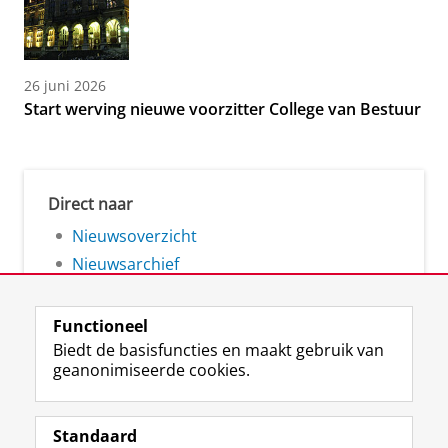
26 juni 2026
Start werving nieuwe voorzitter College van Bestuur
Direct naar
Nieuwsoverzicht
Nieuwsarchief
Functioneel
Biedt de basisfuncties en maakt gebruik van
geanonimiseerde cookies.
F
L
R
I
Y
Volg de RUG
a
i
S
n
o
Standaard
c
n
S
s
u