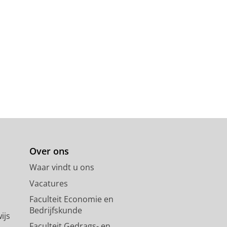
Over ons
Waar vindt u ons
Vacatures
Faculteit Economie en
Bedrijfskunde
ijs
Faculteit Gedrags- en