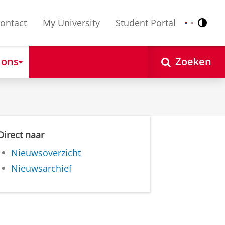
ontact
My University
Student Portal
Contr
Nederlands
English
 ons
Zoeken
Direct naar
Nieuwsoverzicht
Nieuwsarchief