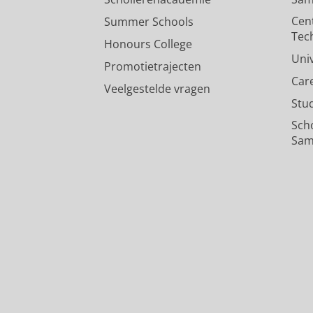
Cen
Summer Schools
Tec
Honours College
Uni
Promotietrajecten
Car
Veelgestelde vragen
Stu
Sch
Sam