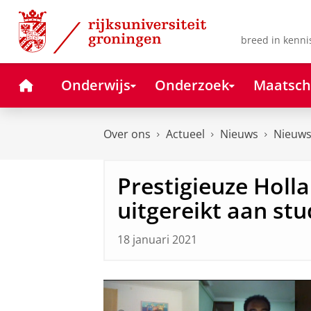
Skip
Skip
to
to
Content
Navigation
breed in kenni
Home
Onderwijs
Onderzoek
Maatsch
Over ons
Actueel
Nieuws
Nieuws
Prestigieuze Holl
uitgereikt aan st
18 januari 2021