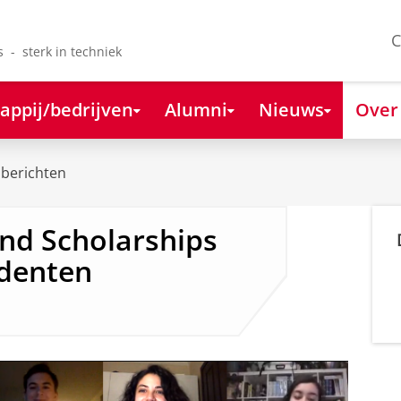
C
s - sterk in techniek
appij/bedrijven
Alumni
Nieuws
Over
berichten
and Scholarships
udenten