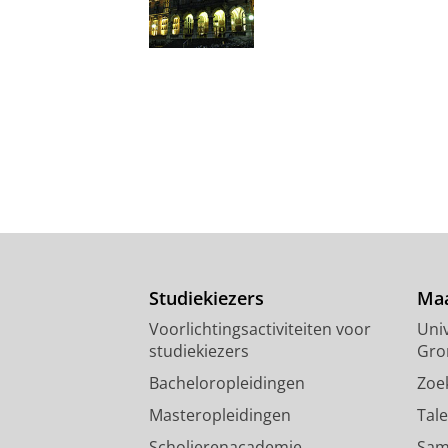
Studiekiezers
Maa
Voorlichtingsactiviteiten voor
Univ
studiekiezers
Gro
Bacheloropleidingen
Zoe
Masteropleidingen
Tal
Scholierenacademie
Sam