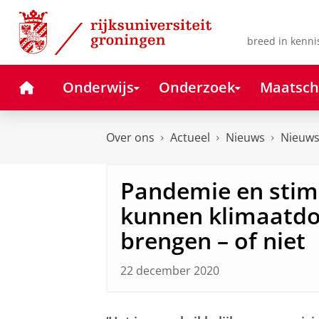
Skip
Skip
to
to
Content
Navigation
breed in kenni
Home
Onderwijs
Onderzoek
Maatsch
Over ons
Actueel
Nieuws
Nieuws
Pandemie en stim
kunnen klimaatdoe
brengen – of niet
22 december 2020