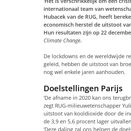
‘Het is verschrikkelijk om een crisi
internationaal team van wetenscha
Hubacek van de RUG, heeft bereken
economisch herstel de uitstoot va
Hun resultaten zijn op 22 december
Climate Change
.
De lockdowns en de wereldwijde r
geleid, hebben de uitstoot van bro
nog wel enkele jaren aanhouden.
Doelstellingen Parijs
‘De afname in 2020 kan ons terugb
zegt RUG-milieuwetenschapper Yuli 
uitstoot van kooldioxide door de in
de 3,9 en 5,6 procent lager uitval
‘Deze daling zal ons helpen de doel