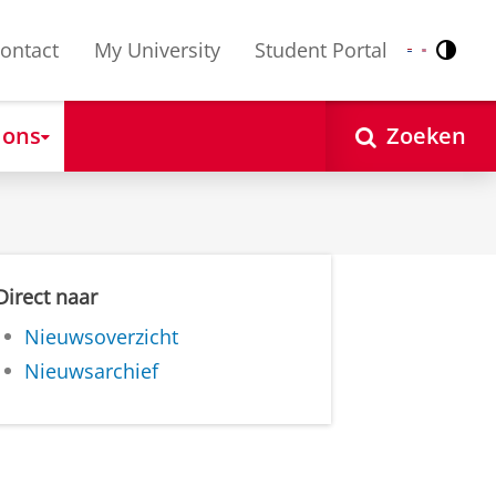
ontact
My University
Student Portal
Contr
Nederlands
English
 ons
Zoeken
Direct naar
Nieuwsoverzicht
Nieuwsarchief