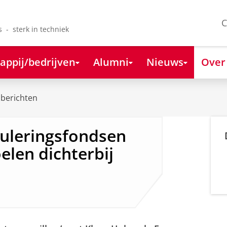
C
s - sterk in techniek
appij/bedrijven
Alumni
Nieuws
Over
berichten
uleringsfondsen
len dichterbij