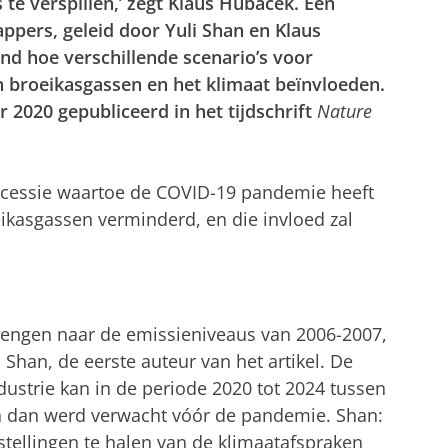
s te verspillen,’ zegt Klaus Hubacek. Een
ppers, geleid door Yuli Shan en Klaus
d hoe verschillende scenario’s voor
n broeikasgassen en het klimaat beïnvloeden.
 2020 gepubliceerd in het tijdschrift
Nature
ecessie waartoe de COVID-19 pandemie heeft
eikasgassen verminderd, en die invloed zal
rengen naar de emissieniveaus van 2006-2007,
Shan, de eerste auteur van het artikel. De
dustrie kan in de periode 2020 tot 2024 tussen
len dan werd verwacht vóór de pandemie. Shan:
stellingen te halen van de klimaatafspraken