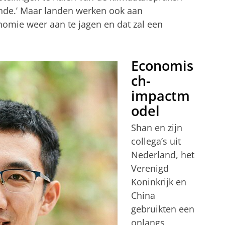
oende.’ Maar landen werken ook aan
omie weer aan te jagen en dat zal een
Economis
ch-
impactm
odel
Shan en zijn
collega’s uit
Nederland, het
Verenigd
Koninkrijk en
China
gebruikten een
onlangs