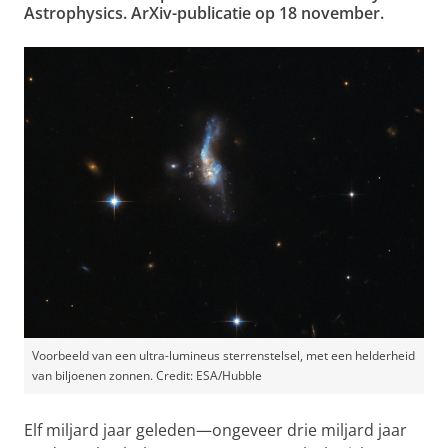
Astrophysics.
ArXiv-publicatie
op 18 november.
Voorbeeld van een ultra-lumineus sterrenstelsel, met een helderheid
van biljoenen zonnen. Credit: ESA/Hubble
Elf miljard jaar geleden—ongeveer drie miljard jaar