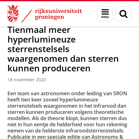
Skip
Skip
Over ons
Actueel
Nieuws
Nieuwsberichten
Menu
Zoek
to
to
en
Content
Navigation
zoeken
Tienmaal meer
hyperlumineuze
sterrenstelsels
waargenomen dan sterren
kunnen produceren
18 november 2020
Een team van astronomen onder leiding van SRON
heeft tien keer zoveel hyperlumineuze
sterrenstelsels waargenomen in het infrarood dan
sterren kunnen produceren volgens theoretische
modellen. Als de theorie klopt, kunnen sterren dus
niet in hun eentje de helderheid voor hun rekening
nemen van de helderste infraroodsterrenstelsels.
Publicatie in een speciale editie van Astronomy &