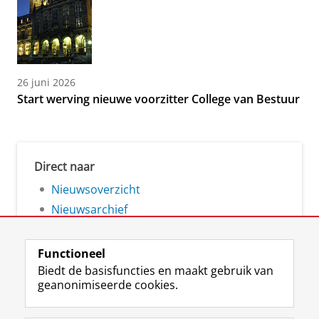
26 juni 2026
Start werving nieuwe voorzitter College van Bestuur
Direct naar
Nieuwsoverzicht
Nieuwsarchief
Functioneel
Biedt de basisfuncties en maakt gebruik van
geanonimiseerde cookies.
F
L
R
I
Y
Volg de RUG