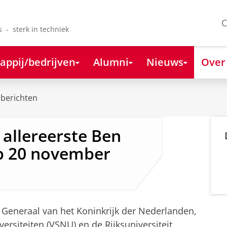
C
s - sterk in techniek
appij/bedrijven
Alumni
Nieuws
Over
berichten
allereerste Ben
op 20 november
t Generaal van het Koninkrijk der Nederlanden,
rsiteiten (VSNU) en de Rijksuniversiteit