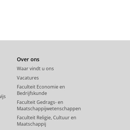
Over ons
Waar vindt u ons
Vacatures
Faculteit Economie en
Bedrijfskunde
ijs
Faculteit Gedrags- en
Maatschappijwetenschappen
Faculteit Religie, Cultuur en
Maatschappij