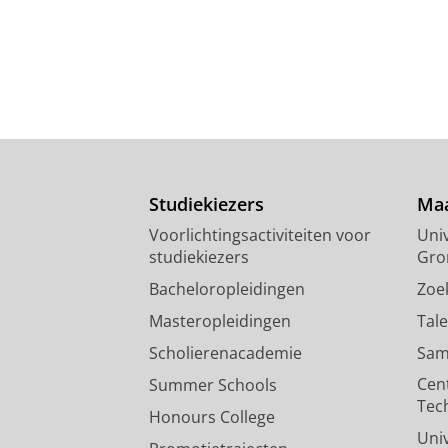
Studiekiezers
Maa
Voorlichtingsactiviteiten voor
Univ
studiekiezers
Gro
Bacheloropleidingen
Zoe
Masteropleidingen
Tal
Scholierenacademie
Sam
Cen
Summer Schools
Tec
Honours College
Uni