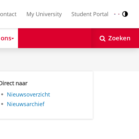
ontact
My University
Student Portal
Contr
Nederlands
English
 ons
Zoeken
Direct naar
Nieuwsoverzicht
Nieuwsarchief