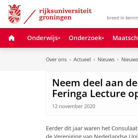
Skip
Skip
to
to
Content
Navigation
breed in kenni
Home
Onderwijs
Onderzoek
Maatsch
Over ons
Actueel
Nieuws
Nieuws
Neem deel aan de 
Feringa Lecture 
12 november 2020
Eerder dit jaar waren het Consulaa
de Vereniging van Nederlandse Unive