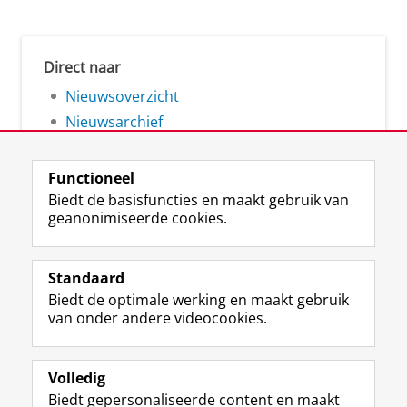
Direct naar
Nieuwsoverzicht
Nieuwsarchief
Functioneel
Biedt de basisfuncties en maakt gebruik van
geanonimiseerde cookies.
F
L
R
I
Y
Volg de RUG
a
i
S
n
o
Standaard
c
n
S
s
u
Biedt de optimale werking en maakt gebruik
e
k
-
t
T
Studiekiezers
van onder andere videocookies.
b
e
f
a
u
Maatschappij/bedrijven
o
d
e
g
b
o
I
e
r
e
Alumni
k
n
d
a
-
Volledig
p
-
R
m
k
Biedt gepersonaliseerde content en maakt
Over ons