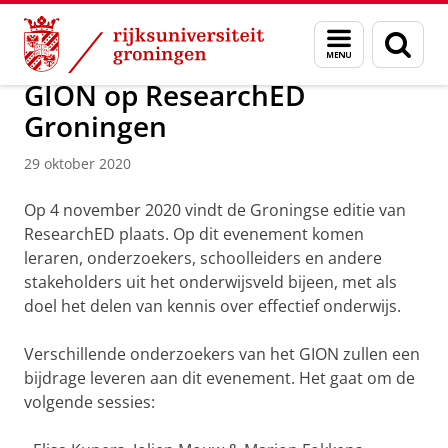
Skip
Skip
Over ons
Actueel
Nieuws
Nieuwsberichten
Menu
Zoek
to
to
en
Content
Navigation
zoeken
GION op ResearchED
Groningen
29 oktober 2020
Op 4 november 2020 vindt de Groningse editie van
ResearchED plaats. Op dit evenement komen
leraren, onderzoekers, schoolleiders en andere
stakeholders uit het onderwijsveld bijeen, met als
doel het delen van kennis over effectief onderwijs.
Verschillende onderzoekers van het GION zullen een
bijdrage leveren aan dit evenement. Het gaat om de
volgende sessies: