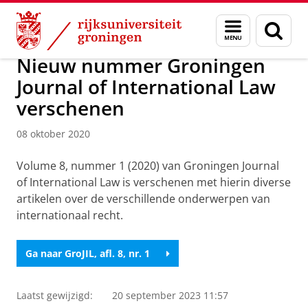
Skip
Skip
Over ons
Actueel
Nieuws
Nieuwsberichten
Menu
Zoek
to
to
en
Content
Navigation
zoeken
Nieuw nummer Groningen
Journal of International Law
verschenen
08 oktober 2020
Volume 8, nummer 1 (2020) van Groningen Journal
of International Law is verschenen met hierin diverse
artikelen over de verschillende onderwerpen van
internationaal recht.
Ga naar GroJIL, afl. 8, nr. 1
Laatst gewijzigd:
20 september 2023 11:57