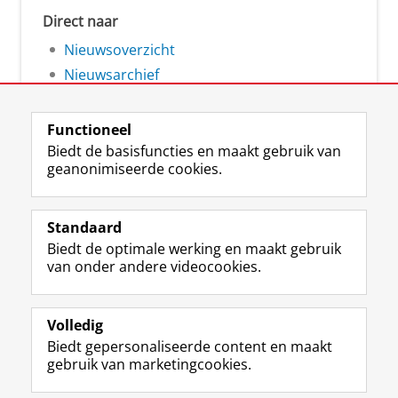
Direct naar
Nieuwsoverzicht
Nieuwsarchief
Functioneel
Biedt de basisfuncties en maakt gebruik van
geanonimiseerde cookies.
F
L
R
I
Y
Volg de RUG
a
i
S
n
o
Standaard
c
n
S
s
u
Biedt de optimale werking en maakt gebruik
e
k
-
t
T
Studiekiezers
van onder andere videocookies.
b
e
f
a
u
Maatschappij/bedrijven
o
d
e
g
b
o
I
e
r
e
Alumni
k
n
d
a
-
Volledig
p
-
R
m
k
Biedt gepersonaliseerde content en maakt
Over ons
a
p
i
-
a
gebruik van marketingcookies.
g
a
j
a
n
i
g
k
c
a