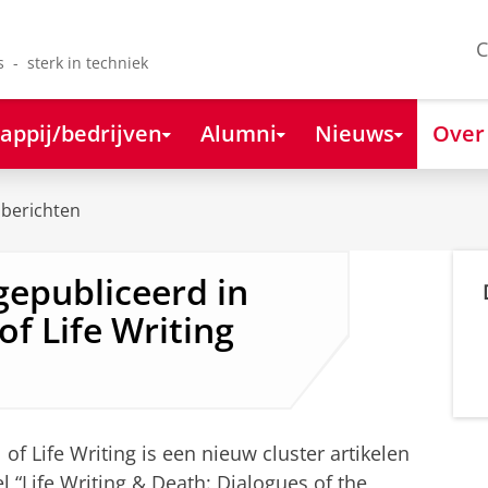
C
s - sterk in techniek
appij/bedrijven
Alumni
Nieuws
Over
berichten
gepubliceerd in
f Life Writing
f Life Writing is een nieuw cluster artikelen
el “Life Writing & Death: Dialogues of the