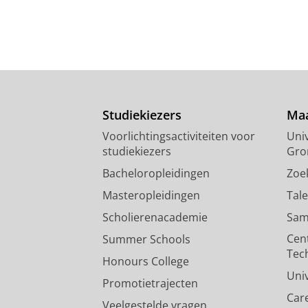
Studiekiezers
Maa
Voorlichtingsactiviteiten voor
Univ
studiekiezers
Gro
Bacheloropleidingen
Zoe
Masteropleidingen
Tal
Scholierenacademie
Sam
Cen
Summer Schools
Tec
Honours College
Uni
Promotietrajecten
Car
Veelgestelde vragen