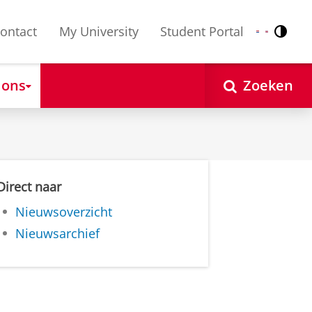
ontact
My University
Student Portal
Contr
Nederlands
English
 ons
Zoeken
Direct naar
Nieuwsoverzicht
Nieuwsarchief