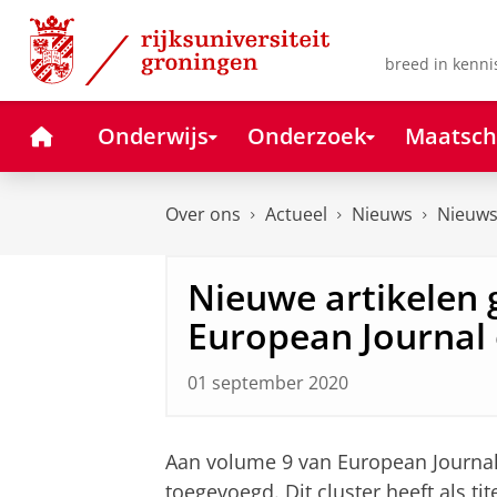
Skip
Skip
to
to
Content
Navigation
breed in kenni
Home
Onderwijs
Onderzoek
Maatsch
Over ons
Actueel
Nieuws
Nieuws
Nieuwe artikelen 
European Journal o
01 september 2020
Aan volume 9 van European Journal o
toegevoegd. Dit cluster heeft als tit