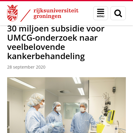
Skip
Skip
Over ons
Actueel
Nieuws
Nieuwsberichten
Menu
Zoek
to
to
en
Content
Navigation
zoeken
30 miljoen subsidie voor
UMCG-onderzoek naar
veelbelovende
kankerbehandeling
28 september 2020