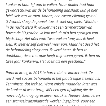
kanker in haar lijf aan te vallen. Haar dokter had haar
gewaarschuwd: als de behandeling aanslaat, kun je hier
héél ziek van worden. Koorts, een zwaar ellendig gevoel.
’S Avonds sloeg de paniek toe: ik voel nog niets. “Midden
in de nacht werd ik wakker met een temperatuur van
boven de 39 graden. Ik kon wel uit m’n bed springen van
blijdschap. Het dóet wat! Twee weken lang was ik heel
ziek, ik weet er zelf niet veel meer van. Maar het deed het,
de behandeling sloeg aan. Ik werd beter. Ik ben zo
dankbaar, deze therapie heeft mijn leven gered. Ik ben nu
twee jaar kankervrij. Het voelt als een geschenk.”
Pamela kreeg in 2016 te horen dat ze kanker had. Ze
werd met succes behandeld in het plaatselijke ziekenhuis.
Tenminste, dat leek zo. Want enkele maanden later was
de kanker al weer terug. Mét een gen-afwijking die de
non-hodgkin nóg agressiever maakte. Nieuwe chemo’s en
een stamceltransplantatie werden ingepland. Voor een