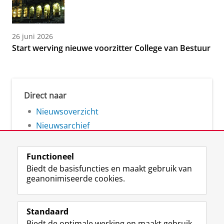
26 juni 2026
Start werving nieuwe voorzitter College van Bestuur
Direct naar
Nieuwsoverzicht
Nieuwsarchief
Functioneel
Biedt de basisfuncties en maakt gebruik van
geanonimiseerde cookies.
F
L
R
I
Y
Volg de RUG
a
i
S
n
o
Standaard
c
n
S
s
u
Biedt de optimale werking en maakt gebruik