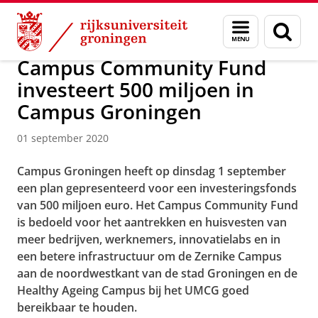
Skip
Skip
Over ons
Actueel
Nieuws
Nieuwsberichten
Menu
Zoek
to
to
en
Content
Navigation
zoeken
Campus Community Fund
investeert 500 miljoen in
Campus Groningen
01 september 2020
Campus Groningen heeft op dinsdag 1 september
een plan gepresenteerd voor een investeringsfonds
van 500 miljoen euro. Het Campus Community Fund
is bedoeld voor het aantrekken en huisvesten van
meer bedrijven, werknemers, innovatielabs en in
een betere infrastructuur om de Zernike Campus
aan de noordwestkant van de stad Groningen en de
Healthy Ageing Campus bij het UMCG goed
bereikbaar te houden.