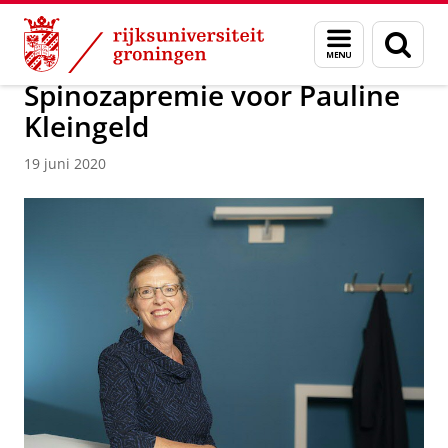
Skip
Skip
Over ons
Actueel
Nieuws
Nieuwsberichten
Menu
Zoek
to
to
en
Content
Navigation
zoeken
Spinozapremie voor Pauline
Kleingeld
19 juni 2020