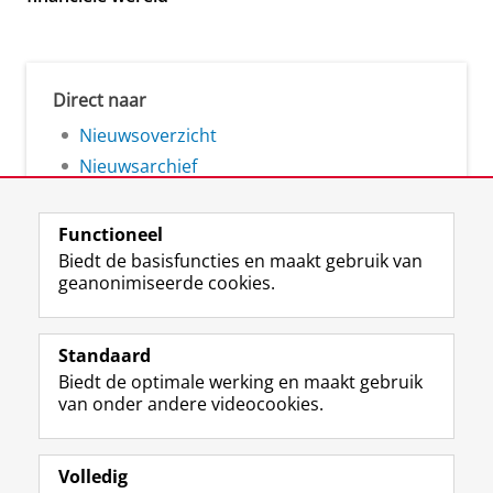
Direct naar
Nieuwsoverzicht
Nieuwsarchief
Functioneel
Biedt de basisfuncties en maakt gebruik van
geanonimiseerde cookies.
F
L
R
I
Y
Volg de RUG
a
i
S
n
o
Standaard
c
n
S
s
u
Biedt de optimale werking en maakt gebruik
e
k
-
t
T
Studiekiezers
van onder andere videocookies.
b
e
f
a
u
Maatschappij/bedrijven
o
d
e
g
b
o
I
e
r
e
Alumni
k
n
d
a
-
Volledig