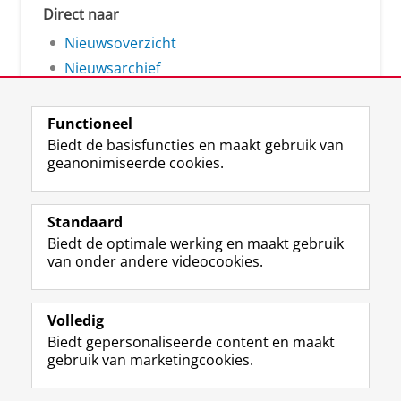
Direct naar
Nieuwsoverzicht
Nieuwsarchief
Functioneel
Biedt de basisfuncties en maakt gebruik van
geanonimiseerde cookies.
F
L
R
I
Y
Volg de RUG
a
i
S
n
o
Standaard
c
n
S
s
u
Biedt de optimale werking en maakt gebruik
e
k
-
t
T
Studiekiezers
van onder andere videocookies.
b
e
f
a
u
Maatschappij/bedrijven
o
d
e
g
b
o
I
e
r
e
Alumni
k
n
d
a
-
Volledig
p
-
R
m
k
Biedt gepersonaliseerde content en maakt
Over ons
a
p
i
-
a
gebruik van marketingcookies.
g
a
j
a
n
i
g
k
c
a