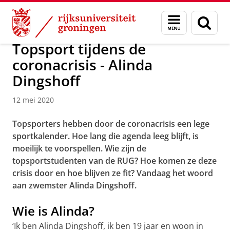
Skip
Skip
Over ons
Actueel
Nieuws
Nieuwsberichten
Menu
Zoek
to
to
en
Content
Navigation
zoeken
Topsport tijdens de
coronacrisis - Alinda
Dingshoff
12 mei 2020
Topsporters hebben door de coronacrisis een lege
sportkalender. Hoe lang die agenda leeg blijft, is
moeilijk te voorspellen. Wie zijn de
topsportstudenten van de RUG? Hoe komen ze deze
crisis door en hoe blijven ze fit? Vandaag het woord
aan zwemster Alinda Dingshoff.
Wie is Alinda?
‘Ik ben Alinda Dingshoff, ik ben 19 jaar en woon in