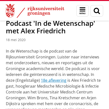
Skip
Skip
Over ons
Actueel
Nieuws
Nieuwsberichten
Menu
Zoek
to
to
en
Content
Navigation
zoeken
Podcast 'In de Wetenschap'
met Alex Friedrich
18 mei 2020
In de Wetenschap is de podcast van de
Rijksuniversiteit Groningen. Luister naar interviews
met onderzoekers, nieuws en reportages uit de
Groningse academische wereld. De podcast is voor
iedereen die geïnteresseerd is in wetenschap. In
deze (Engelstalige)
18e aflevering
is Alex Friedrich te
gast, hoogleraar Medische Microbiologie & Infectie
Controle aan het Universitair Medisch Centrum
Groningen. Wim Brons, Tina Kretschmer en Arjen
Dijkstra spreken met hem over de coronacrisis, de