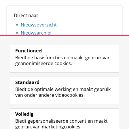
Direct naar
Nieuwsoverzicht
Nieuwsarchief
Functioneel
Biedt de basisfuncties en maakt gebruik van
geanonimiseerde cookies.
F
L
R
I
Y
Volg de RUG
a
i
S
n
o
Standaard
c
n
S
s
u
Biedt de optimale werking en maakt gebruik
e
k
-
t
T
Studiekiezers
van onder andere videocookies.
b
e
f
a
u
Maatschappij/bedrijven
o
d
e
g
b
o
I
e
r
e
Alumni
k
n
d
a
-
Volledig
p
-
R
m
k
Biedt gepersonaliseerde content en maakt
Over ons
a
p
i
-
a
gebruik van marketingcookies.