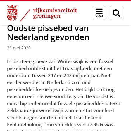
Skip
Skip
Over ons
Actueel
Nieuws
Nieuwsberichten
Menu
Zoek
to
to
en
Content
Navigation
zoeken
Oudste pissebed van
Nederland gevonden
26 mei 2020
In de steengroeve van Winterswijk is een fossiel
pissebed ontdekt uit het Trias tijdperk, met een
ouderdom tussen 247 en 242 miljoen jaar. Niet
eerder werd er in Nederland zo’n oud
pissebeddenfossiel gevonden. Het blijkt ook nog
eens om een nieuwe soort te gaan. De vondst is
extra bijzonder omdat fossiele pissebedden uiterst
zeldzaam zijn: wereldwijd waren er tot voor kort
slechts negen soorten uit het Trias bekend.
Evolutiebioloog Timo van Eldijk van de RUG was