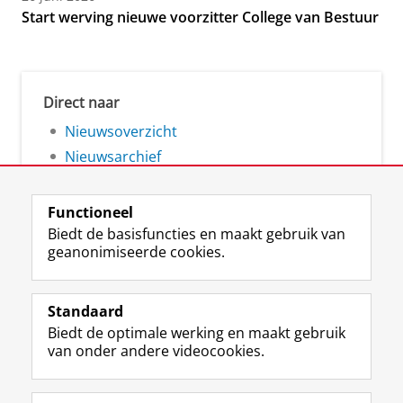
Start werving nieuwe voorzitter College van Bestuur
Direct naar
Nieuwsoverzicht
Nieuwsarchief
Functioneel
Biedt de basisfuncties en maakt gebruik van
geanonimiseerde cookies.
F
L
R
I
Y
Volg de RUG
a
i
S
n
o
Standaard
c
n
S
s
u
Biedt de optimale werking en maakt gebruik
e
k
-
t
T
Studiekiezers
van onder andere videocookies.
b
e
f
a
u
Maatschappij/bedrijven
o
d
e
g
b
o
I
e
r
e