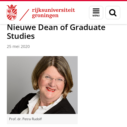
Skip
Skip
Over ons
Actueel
Nieuws
Nieuwsberichten
Menu
Zoek
to
to
en
Content
Navigation
zoeken
Nieuwe Dean of Graduate
Studies
25 mei 2020
Prof. dr. Petra Rudolf