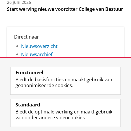
26 juni 2026
Start werving nieuwe voorzitter College van Bestuur
Direct naar
Nieuwsoverzicht
Nieuwsarchief
Functioneel
Biedt de basisfuncties en maakt gebruik van
geanonimiseerde cookies.
F
L
R
I
Y
Volg de RUG
a
i
S
n
o
Standaard
c
n
S
s
u
Biedt de optimale werking en maakt gebruik
e
k
-
t
T
Studiekiezers
van onder andere videocookies.
b
e
f
a
u
Maatschappij/bedrijven
o
d
e
g
b
o
I
e
r
e