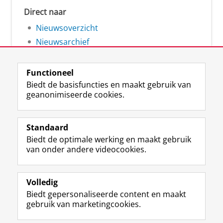
Direct naar
Nieuwsoverzicht
Nieuwsarchief
Functioneel
Biedt de basisfuncties en maakt gebruik van
geanonimiseerde cookies.
F
L
R
I
Y
Volg de RUG
a
i
S
n
o
Standaard
c
n
S
s
u
Biedt de optimale werking en maakt gebruik
e
k
-
t
T
Studiekiezers
van onder andere videocookies.
b
e
f
a
u
Maatschappij/bedrijven
o
d
e
g
b
o
I
e
r
e
Alumni
k
n
d
a
-
Volledig
p
-
R
m
k
Biedt gepersonaliseerde content en maakt
Over ons
a
p
i
-
a
gebruik van marketingcookies.
g
a
j
a
n
i
g
k
c
a