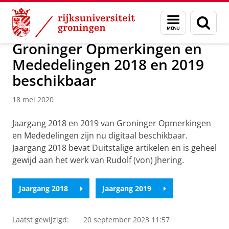
Skip
Skip
Over ons
Actueel
Nieuws
Nieuwsberichten
Menu
Zoek
to
to
en
Content
Navigation
zoeken
Groninger Opmerkingen en
Mededelingen 2018 en 2019
beschikbaar
18 mei 2020
Jaargang 2018 en 2019 van Groninger Opmerkingen
en Mededelingen zijn nu digitaal beschikbaar.
Jaargang 2018 bevat Duitstalige artikelen en is geheel
gewijd aan het werk van Rudolf (von) Jhering.
Jaargang 2018
Jaargang 2019
Laatst gewijzigd:
20 september 2023 11:57