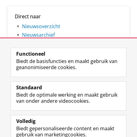
Direct naar
Nieuwsoverzicht
Nieuwsarchief
Functioneel
Biedt de basisfuncties en maakt gebruik van
geanonimiseerde cookies.
F
L
R
I
Y
Volg de RUG
a
i
S
n
o
Standaard
c
n
S
s
u
Biedt de optimale werking en maakt gebruik
e
k
-
t
T
Studiekiezers
van onder andere videocookies.
b
e
f
a
u
Maatschappij/bedrijven
o
d
e
g
b
o
I
e
r
e
Alumni
k
n
d
a
-
Volledig
p
-
R
m
k
Biedt gepersonaliseerde content en maakt
Over ons
a
p
i
-
a
gebruik van marketingcookies.