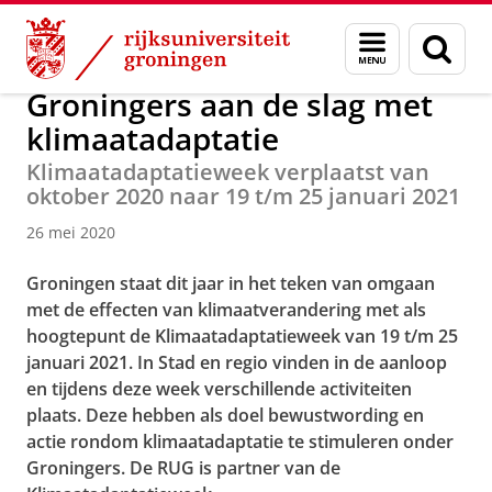
Skip
Skip
Over ons
Actueel
Nieuws
Nieuwsberichten
Menu
Zoek
to
to
en
Content
Navigation
zoeken
Groningers aan de slag met
klimaatadaptatie
Klimaatadaptatieweek verplaatst van
oktober 2020 naar 19 t/m 25 januari 2021
26 mei 2020
Groningen staat dit jaar in het teken van omgaan
met de effecten van klimaatverandering met als
hoogtepunt de Klimaatadaptatieweek van 19 t/m 25
januari 2021. In Stad en regio vinden in de aanloop
en tijdens deze week verschillende activiteiten
plaats. Deze hebben als doel bewustwording en
actie rondom klimaatadaptatie te stimuleren onder
Groningers. De RUG is partner van de