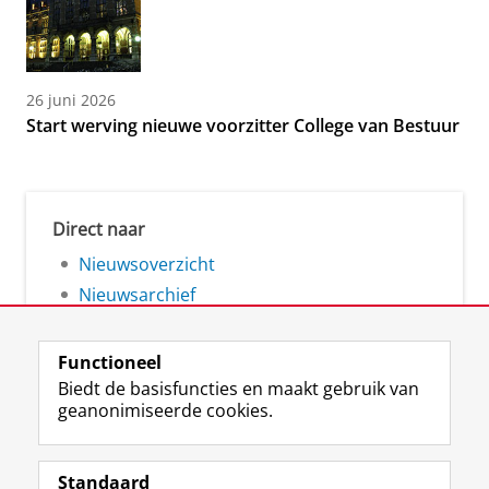
26 juni 2026
Start werving nieuwe voorzitter College van Bestuur
Direct naar
Nieuwsoverzicht
Nieuwsarchief
Functioneel
Biedt de basisfuncties en maakt gebruik van
geanonimiseerde cookies.
F
L
R
I
Y
Volg de RUG
a
i
S
n
o
Standaard