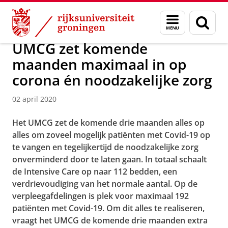
Skip
Skip
Over ons
Actueel
Nieuws
Nieuwsberichten
Menu
Zoek
to
to
en
Content
Navigation
zoeken
UMCG zet komende
maanden maximaal in op
corona én noodzakelijke zorg
02 april 2020
Het UMCG zet de komende drie maanden alles op
alles om zoveel mogelijk patiënten met Covid-19 op
te vangen en tegelijkertijd de noodzakelijke zorg
onverminderd door te laten gaan. In totaal schaalt
de Intensive Care op naar 112 bedden, een
verdrievoudiging van het normale aantal. Op de
verpleegafdelingen is plek voor maximaal 192
patiënten met Covid-19. Om dit alles te realiseren,
vraagt het UMCG de komende drie maanden extra