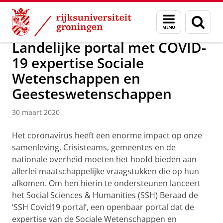
Skip
Skip
Over ons
Actueel
Nieuws
Nieuwsberichten
Menu
Zoek
to
to
en
Content
Navigation
zoeken
Landelijke portal met COVID-
19 expertise Sociale
Wetenschappen en
Geesteswetenschappen
30 maart 2020
Het coronavirus heeft een enorme impact op onze
samenleving. Crisisteams, gemeentes en de
nationale overheid moeten het hoofd bieden aan
allerlei maatschappelijke vraagstukken die op hun
afkomen. Om hen hierin te ondersteunen lanceert
het Social Sciences & Humanities (SSH) Beraad de
‘SSH Covid19 portal’, een openbaar portal dat de
expertise van de Sociale Wetenschappen en