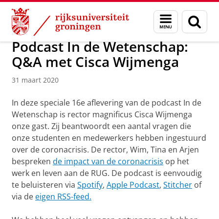
Skip
Skip
Over ons
Actueel
Nieuws
Nieuwsberichten
Menu
Zoek
to
to
en
Content
Navigation
zoeken
Podcast In de Wetenschap:
Q&A met Cisca Wijmenga
31 maart 2020
In deze speciale 16e aflevering van de podcast In de
Wetenschap is rector magnificus Cisca Wijmenga
onze gast. Zij beantwoordt een aantal vragen die
onze studenten en medewerkers hebben ingestuurd
over de coronacrisis. De rector, Wim, Tina en Arjen
bespreken
de impact van de coronacrisis
op het
werk en leven aan de RUG. De podcast is eenvoudig
te beluisteren via
Spotify
,
Apple Podcast
,
Stitcher
of
via de
eigen RSS-feed.