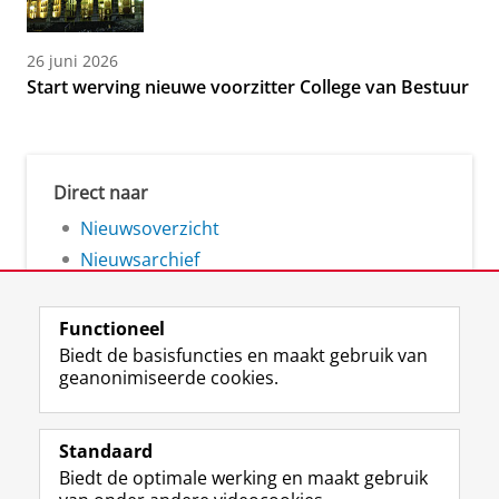
26 juni 2026
Start werving nieuwe voorzitter College van Bestuur
Direct naar
Nieuwsoverzicht
Nieuwsarchief
Functioneel
Biedt de basisfuncties en maakt gebruik van
geanonimiseerde cookies.
F
L
R
I
Y
Volg de RUG
a
i
S
n
o
Standaard
c
n
S
s
u
Biedt de optimale werking en maakt gebruik
e
k
-
t
T
Studiekiezers