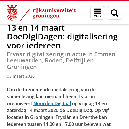
Skip
Skip
Over ons
Actueel
Nieuws
Nieuwsberichten
Menu
Zoek
to
to
en
Content
Navigation
zoeken
13 en 14 maart
DoeDigiDagen: digitalisering
voor iedereen
Ervaar digitalisering in actie in Emmen,
Leeuwarden, Roden, Delfzijl en
Groningen
03 maart 2020
Om de toenemende digitalisering van de
samenleving kan niemand heen. Daarom
organiseert
Noorden Digitaal
op vrijdag 13 en
zaterdag 14 maart 2020 de DoeDigiDag. Op vijf
locaties in Groningen, Fryslân en Drenthe kan
iedereen tussen 11.00 en 17.00 uur beleven wat