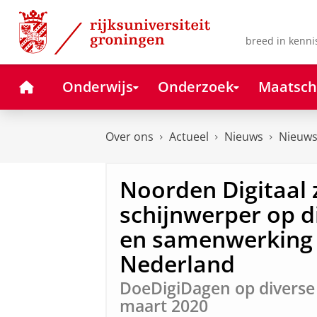
Skip
Skip
to
to
Content
Navigation
breed in kenni
Home
Onderwijs
Onderzoek
Maatsch
Over ons
Actueel
Nieuws
Nieuws
Noorden Digitaal 
schijnwerper op di
en samenwerking 
Nederland
DoeDigiDagen op diverse 
maart 2020