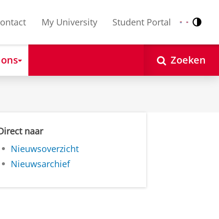
ontact
My University
Student Portal
Contr
Nederlands
English
 ons
Zoeken
Direct naar
Nieuwsoverzicht
Nieuwsarchief