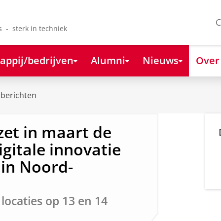
C
s - sterk in techniek
appij/bedrijven
Alumni
Nieuws
Over
berichten
zet in maart de
gitale innovatie
in Noord-
locaties op 13 en 14