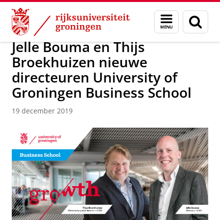
Skip
Skip
Over ons
Actueel
Nieuws
Nieuwsberichten
Menu
Zoek
to
to
en
Content
Navigation
zoeken
Jelle Bouma en Thijs
Broekhuizen nieuwe
directeuren University of
Groningen Business School
19 december 2019