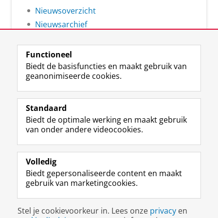
Nieuwsoverzicht
Nieuwsarchief
Functioneel
Biedt de basisfuncties en maakt gebruik van
geanonimiseerde cookies.
F
L
R
I
Y
Volg de RUG
a
i
S
n
o
Standaard
c
n
S
s
u
Biedt de optimale werking en maakt gebruik
e
k
-
t
T
Studiekiezers
van onder andere videocookies.
b
e
f
a
u
Maatschappij/bedrijven
o
d
e
g
b
o
I
e
r
e
Alumni
k
n
d
a
-
Volledig
p
-
R
m
k
Biedt gepersonaliseerde content en maakt
Over ons
a
p
i
-
a
gebruik van marketingcookies.
g
a
j
a
n
i
g
k
c
a
Disclaimer & Copyright
Privacy
Cookies
n
i
s
c
a
Stel je cookievoorkeur in. Lees onze
privacy
en
Inloggen