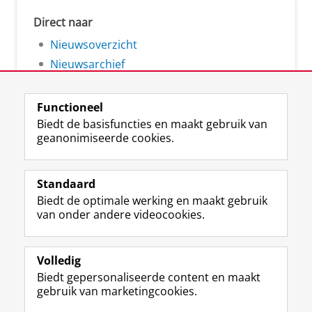
Direct naar
Nieuwsoverzicht
Nieuwsarchief
Functioneel
Biedt de basisfuncties en maakt gebruik van
geanonimiseerde cookies.
F
L
R
I
Y
Volg de RUG
a
i
S
n
o
Standaard
c
n
S
s
u
Biedt de optimale werking en maakt gebruik
e
k
-
t
T
Studiekiezers
van onder andere videocookies.
b
e
f
a
u
Maatschappij/bedrijven
o
d
e
g
b
o
I
e
r
e
Alumni
k
n
d
a
-
Volledig
p
-
R
m
k
Biedt gepersonaliseerde content en maakt
Over ons
a
p
i
-
a
gebruik van marketingcookies.
g
a
j
a
n