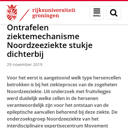
Skip
Skip
Over ons
Actueel
Nieuws
Nieuwsberichten
Menu
Zoek
to
to
en
Content
Navigation
zoeken
Ontrafelen
ziektemechanisme
Noordzeeziekte stukje
dichterbij
29 november 2019
Voor het eerst is aangetoond welk type hersencellen
betrokken is bij het ziekteproces van de zogeheten
Noordzeeziekte. Uit onderzoek met fruitvliegjes
werd duidelijk welke cellen in de hersenen
verantwoordelijk zijn voor het ontstaan van de
epileptische aanvallen behorend bij deze ziekte. De
onderzoeksgroep Noordzeeziekte van het
interdisciplinaire expertisecentrum Movement