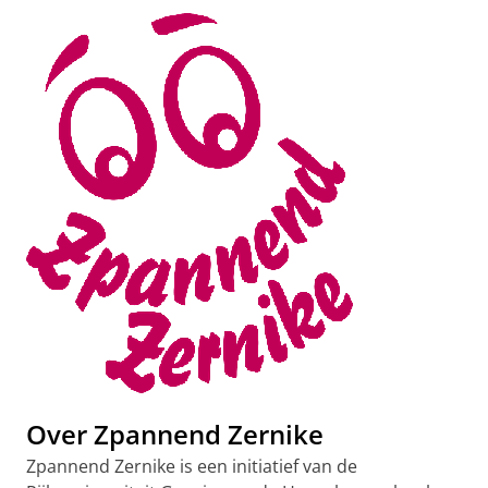
Over Zpannend Zernike
Zpannend Zernike is een initiatief van de