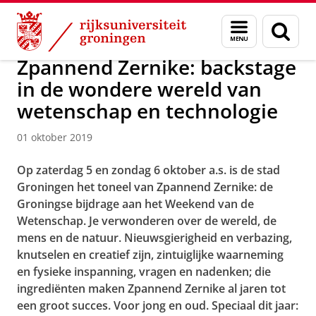
Skip
Skip
Over ons
Actueel
Nieuws
Nieuwsberichten
Menu
Zoek
to
to
en
Content
Navigation
zoeken
Zpannend Zernike: backstage
in de wondere wereld van
wetenschap en technologie
01 oktober 2019
Op zaterdag 5 en zondag 6 oktober a.s. is de stad
Groningen het toneel van Zpannend Zernike: de
Groningse bijdrage aan het Weekend van de
Wetenschap. Je verwonderen over de wereld, de
mens en de natuur. Nieuwsgierigheid en verbazing,
knutselen en creatief zijn, zintuiglijke waarneming
en fysieke inspanning, vragen en nadenken; die
ingrediënten maken Zpannend Zernike al jaren tot
een groot succes. Voor jong en oud. Speciaal dit jaar: