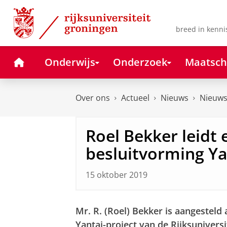
Skip
Skip
to
to
Content
Navigation
breed in kenni
Home
Onderwijs
Onderzoek
Maatsch
Over ons
Actueel
Nieuws
Nieuws
Roel Bekker leidt 
besluitvorming Ya
15 oktober 2019
Mr. R. (Roel) Bekker is aangesteld 
Yantai-project van de Rijksunivers