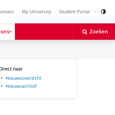
ontact
My University
Student Portal
Contr
Nederlands
English
 ons
Zoeken
Direct naar
Nieuwsoverzicht
Nieuwsarchief