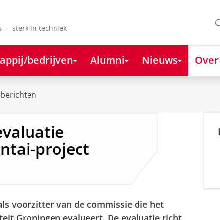
C
s - sterk in techniek
appij/bedrijven
Alumni
Nieuws
Over
berichten
evaluatie
ntai-project
als voorzitter van de commissie die het
iteit Groningen evalueert.
De evaluatie richt