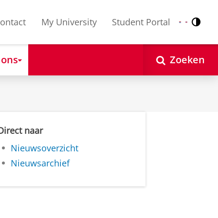
ontact
My University
Student Portal
Contr
Nederlands
English
 ons
Zoeken
Direct naar
Nieuwsoverzicht
Nieuwsarchief