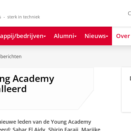
C
s - sterk in techniek
appij/bedrijven
Alumni
Nieuws
Over
berichten
ung Academy
lleerd
 nieuwe leden van de Young Academy
erd: Sahar El Aidy, Shirin Faraji, Marijke