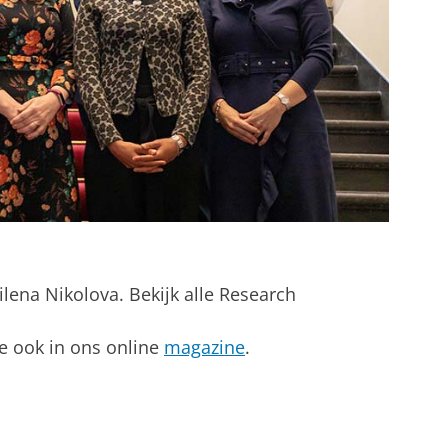
lena Nikolova. Bekijk alle Research
e ook in ons online
magazine
.
tellingen aan
om deze video te zien