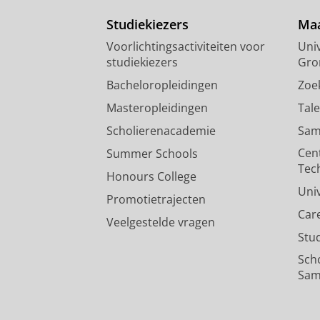
Studiekiezers
Maa
Voorlichtingsactiviteiten voor
Univ
studiekiezers
Gro
Bacheloropleidingen
Zoe
Masteropleidingen
Tal
Scholierenacademie
Sam
Cen
Summer Schools
Tec
Honours College
Uni
Promotietrajecten
Car
Veelgestelde vragen
Stu
Sch
Sam