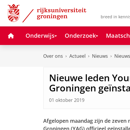
Skip
Skip
to
to
Content
Navigation
breed in kenni
Home
Onderwijs
Onderzoek
Maatsch
Over ons
Actueel
Nieuws
Nieuws
Nieuwe leden Yo
Groningen geïnsta
01 oktober 2019
Afgelopen maandag zijn de zeven
Groningen (YAG) officieel geïnstalle