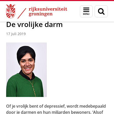
Skip
Skip
Over ons
Actueel
Nieuws
Nieuwsberichten
Menu
Zoek
to
to
en
Content
Navigation
zoeken
De vrolijke darm
17 juli 2019
Of je vrolijk bent of depressief, wordt medebepaald
door je darmen en hun miljarden bewoners. ‘Alsof