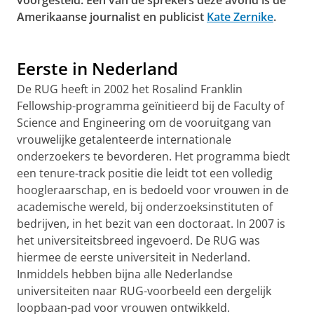
voorgesteld. Eén van de sprekers deze avond is de
Amerikaanse journalist en publicist
Kate Zernike
.
Lustrum 2019 Dag#2 Viering Rosalind Franklin Fellows
Pas uw cookie instellingen aan
om deze
video te zien
Eerste in Nederland
De RUG heeft in 2002 het Rosalind Franklin
Fellowship-programma geïnitieerd bij de Faculty of
Science and Engineering om de vooruitgang van
vrouwelijke getalenteerde internationale
onderzoekers te bevorderen. Het programma biedt
een tenure-track positie die leidt tot een volledig
hoogleraarschap, en is bedoeld voor vrouwen in de
academische wereld, bij onderzoeksinstituten of
bedrijven, in het bezit van een doctoraat. In 2007 is
het universiteitsbreed ingevoerd. De RUG was
hiermee de eerste universiteit in Nederland.
Inmiddels hebben bijna alle Nederlandse
universiteiten naar RUG-voorbeeld een dergelijk
loopbaan-pad voor vrouwen ontwikkeld.