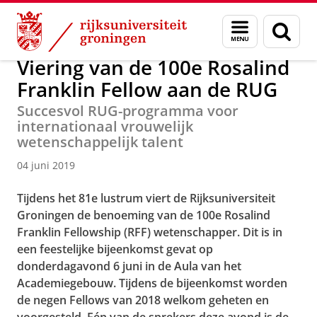
Skip
Skip
Over ons
Actueel
Nieuws
Nieuwsberichten
Menu
Zoek
to
to
en
Content
Navigation
zoeken
Viering van de 100e Rosalind
Franklin Fellow aan de RUG
Succesvol RUG-programma voor
internationaal vrouwelijk
wetenschappelijk talent
04 juni 2019
Tijdens het 81e lustrum viert de Rijksuniversiteit
Groningen de benoeming van de 100e Rosalind
Franklin Fellowship (RFF) wetenschapper. Dit is in
een feestelijke bijeenkomst gevat op
donderdagavond 6 juni in de Aula van het
Academiegebouw. Tijdens de bijeenkomst worden
de negen Fellows van 2018 welkom geheten en