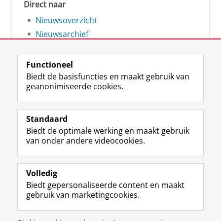
Direct naar
Nieuwsoverzicht
Nieuwsarchief
Functioneel
Biedt de basisfuncties en maakt gebruik van
geanonimiseerde cookies.
F
L
R
I
Y
Volg de RUG
a
i
S
n
o
Standaard
c
n
S
s
u
Biedt de optimale werking en maakt gebruik
e
k
-
t
T
Studiekiezers
van onder andere videocookies.
b
e
f
a
u
Maatschappij/bedrijven
o
d
e
g
b
o
I
e
r
e
Alumni
k
n
d
a
-
Volledig
p
-
R
m
k
Biedt gepersonaliseerde content en maakt
Over ons
a
p
i
-
a
gebruik van marketingcookies.
g
a
j
a
n
i
g
k
c
a
Disclaimer & Copyright
Privacy
Cookies