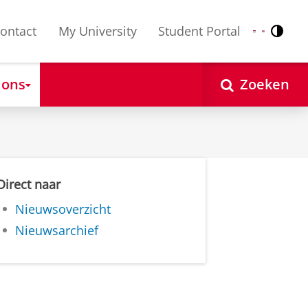
ontact
My University
Student Portal
Contr
Nederlands
English
 ons
Zoeken
Direct naar
Nieuwsoverzicht
Nieuwsarchief