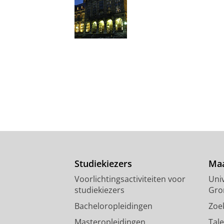
Studiekiezers
Maa
Voorlichtingsactiviteiten voor
Univ
studiekiezers
Gro
Bacheloropleidingen
Zoe
Masteropleidingen
Tal