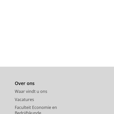
Over ons
Waar vindt u ons
Vacatures
Faculteit Economie en
Bedrijfskunde