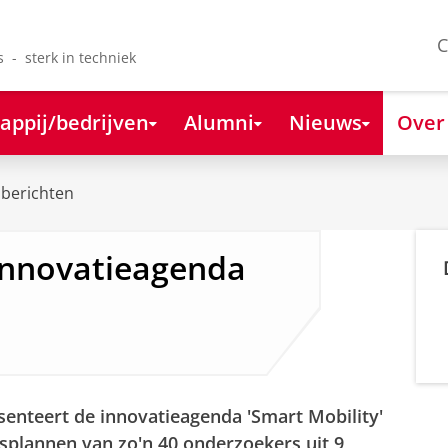
C
s - sterk in techniek
appij/bedrijven
Alumni
Nieuws
Over
berichten
Innovatieagenda
senteert de innovatieagenda 'Smart Mobility'
plannen van zo'n 40 onderzoekers uit 9