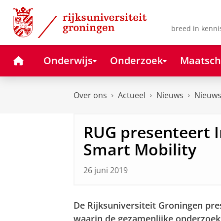
Skip
Skip
to
to
Content
Navigation
breed in kenni
Home
Onderwijs
Onderzoek
Maatsch
Over ons
Actueel
Nieuws
Nieuws
RUG presenteert 
Smart Mobility
26 juni 2019
De Rijksuniversiteit Groningen pre
waarin de gezamenlijke onderzoeks