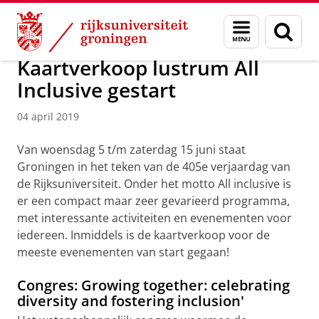
Skip
Skip
Over ons
Actueel
Nieuws
Nieuwsberichten
Menu
Zoek
to
to
en
Content
Navigation
zoeken
Kaartverkoop lustrum All
Inclusive gestart
04 april 2019
Van woensdag 5 t/m zaterdag 15 juni staat
Groningen in het teken van de 405e verjaardag van
de Rijksuniversiteit. Onder het motto All inclusive is
er een compact maar zeer gevarieerd programma,
met interessante activiteiten en evenementen voor
iedereen. Inmiddels is de kaartverkoop voor de
meeste evenementen van start gegaan!
Congres: Growing together: celebrating
diversity and fostering inclusion'