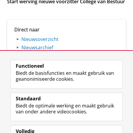
Start werving nieuwe voorzitter College van Bestuur
Direct naar
Nieuwsoverzicht
Nieuwsarchief
Functioneel
Biedt de basisfuncties en maakt gebruik van
geanonimiseerde cookies.
F
L
R
I
Y
Volg de RUG
a
i
S
n
o
Standaard
c
n
S
s
u
Biedt de optimale werking en maakt gebruik
e
k
-
t
T
Studiekiezers
van onder andere videocookies.
b
e
f
a
u
Maatschappij/bedrijven
o
d
e
g
b
o
I
e
r
e
Alumni
k
n
d
a
-
Volledig