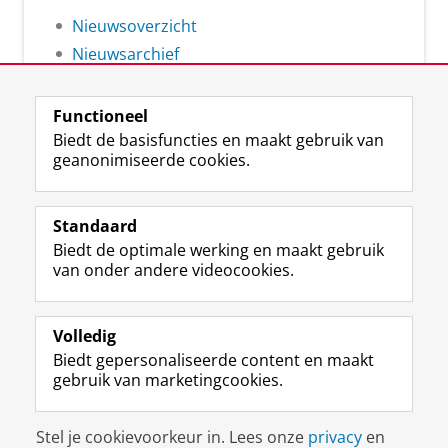
Nieuwsoverzicht
Nieuwsarchief
Functioneel
Biedt de basisfuncties en maakt gebruik van
geanonimiseerde cookies.
F
L
R
I
Y
Volg de RUG
a
i
S
n
o
Standaard
c
n
S
s
u
Biedt de optimale werking en maakt gebruik
e
k
-
t
T
Studiekiezers
van onder andere videocookies.
b
e
f
a
u
Maatschappij/bedrijven
o
d
e
g
b
o
I
e
r
e
Alumni
k
n
d
a
-
Volledig
p
-
R
m
k
Biedt gepersonaliseerde content en maakt
Over ons
a
p
i
-
a
gebruik van marketingcookies.
g
a
j
a
n
i
g
k
c
a
Disclaimer & Copyright
Privacy
Cookies
n
i
s
c
a
Stel je cookievoorkeur in. Lees onze
privacy
en