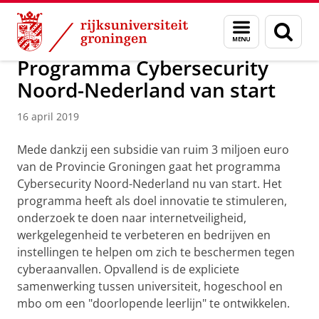
Skip
Skip
Over ons
Actueel
Nieuws
Nieuwsberichten
Menu
Zoek
to
to
en
Content
Navigation
zoeken
Programma Cybersecurity
Noord-Nederland van start
16 april 2019
Mede dankzij een subsidie van ruim 3 miljoen euro
van de Provincie Groningen gaat het programma
Cybersecurity Noord-Nederland nu van start. Het
programma heeft als doel innovatie te stimuleren,
onderzoek te doen naar internetveiligheid,
werkgelegenheid te verbeteren en bedrijven en
instellingen te helpen om zich te beschermen tegen
cyberaanvallen. Opvallend is de expliciete
samenwerking tussen universiteit, hogeschool en
mbo om een "doorlopende leerlijn" te ontwikkelen.