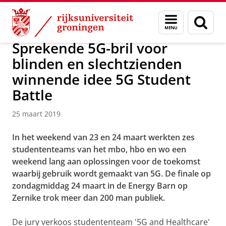
Skip
Skip
Over ons
Actueel
Nieuws
Nieuwsberichten
Menu
Zoek
to
to
en
Content
Navigation
zoeken
Sprekende 5G-bril voor
blinden en slechtzienden
winnende idee 5G Student
Battle
25 maart 2019
In het weekend van 23 en 24 maart werkten zes
studententeams van het mbo, hbo en wo een
weekend lang aan oplossingen voor de toekomst
waarbij gebruik wordt gemaakt van 5G. De finale op
zondagmiddag 24 maart in de Energy Barn op
Zernike trok meer dan 200 man publiek.
De jury verkoos studententeam '5G and Healthcare'