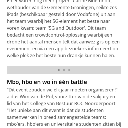
En er waren nog meer prijzen: Carine Bloemhoff,
wethouder van de Gemeente Groningen, reikte zes
iPads (beschikbaar gesteld door Vodafone) uit aan
het team waarbij het 5G-element het beste naar
voren kwam: team '5G and Outdoor'. Dit team
bedacht een crowdcontrol-oplossing waarbij een
drone het aantal mensen telt dat aanwezig is op een
evenement en via een app bezoekers informeert op
welke plek ze het beste hun drankje kunnen halen.
Finale 5G Student Battle
Mbo, hbo en wo in één battle
"Dit event zouden we elk jaar moeten organiseren!"
aldus Wim van de Pol, voorzitter van de vakjury en
lid van het College van Bestuur ROC Noorderpoort.
"Het unieke aan dit event is dat de studenten
samenwerken in breed samengestelde teams:
mbo’ers, hbo’ers en universitaire studenten zitten bij