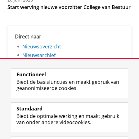
Start werving nieuwe voorzitter College van Bestuur
Direct naar
Nieuwsoverzicht
Nieuwsarchief
Functioneel
Biedt de basisfuncties en maakt gebruik van
geanonimiseerde cookies.
F
L
R
I
Y
Volg de RUG
a
i
S
n
o
Standaard
c
n
S
s
u
Biedt de optimale werking en maakt gebruik
e
k
-
t
T
Studiekiezers
van onder andere videocookies.
b
e
f
a
u
Maatschappij/bedrijven
o
d
e
g
b
o
I
e
r
e