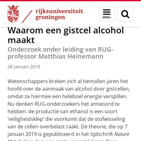
Skip
Skip
Over ons
Actueel
Nieuws
Nieuwsberichten
Menu
Zoek
to
to
en
Content
Navigation
zoeken
Waarom een gistcel alcohol
maakt
Onderzoek onder leiding van RUG-
professor Matthias Heinemann
08 januari 2019
Wetenschappers breken zich al tientallen jaren het
hoofd over de aanmaak van alcohol door gistcellen,
omdat ze hiermee een heleboel energie verspillen.
Nu denken RUG-onderzoekers het antwoord te
hebben: de productie van ethanol is een soort
‘veiligheidsklep’ die voorkomt dat de stofwisseling
van de cellen overbelast raakt. De theorie, die op 7
januari 2019 is gepubliceerd in het tijdschrift
Nature