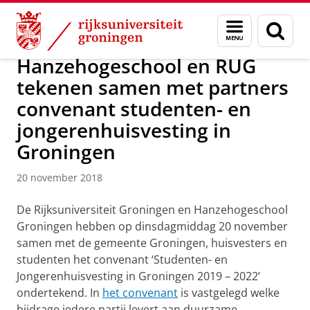
Skip
Skip
Over ons
Actueel
Nieuws
Nieuwsberichten
Menu
Zoek
to
to
en
Content
Navigation
zoeken
Hanzehogeschool en RUG
tekenen samen met partners
convenant studenten- en
jongerenhuisvesting in
Groningen
20 november 2018
De Rijksuniversiteit Groningen en Hanzehogeschool
Groningen hebben op dinsdagmiddag 20 november
samen met de gemeente Groningen, huisvesters en
studenten het convenant ‘Studenten- en
Jongerenhuisvesting in Groningen 2019 – 2022’
ondertekend. In
het convenant
is vastgelegd welke
bijdrage iedere partij levert aan duurzame