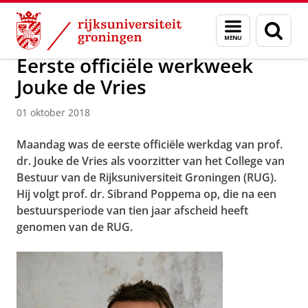
Skip
Skip
Over ons
Actueel
Nieuws
Nieuwsberichten
Menu
Zoek
to
to
en
Content
Navigation
zoeken
Eerste officiële werkweek
Jouke de Vries
01 oktober 2018
Maandag was de eerste officiële werkdag van prof.
dr. Jouke de Vries als voorzitter van het College van
Bestuur van de Rijksuniversiteit Groningen (RUG).
Hij volgt prof. dr. Sibrand Poppema op, die na een
bestuursperiode van tien jaar afscheid heeft
genomen van de RUG.