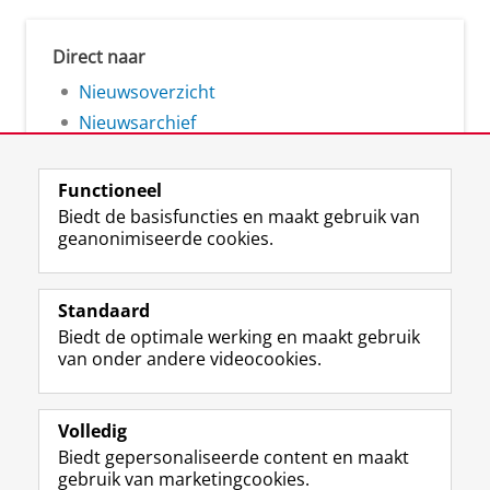
Direct naar
Nieuwsoverzicht
Nieuwsarchief
Functioneel
Biedt de basisfuncties en maakt gebruik van
geanonimiseerde cookies.
F
L
R
I
Y
Volg de RUG
a
i
S
n
o
Standaard
c
n
S
s
u
Biedt de optimale werking en maakt gebruik
e
k
-
t
T
Studiekiezers
van onder andere videocookies.
b
e
f
a
u
Maatschappij/bedrijven
o
d
e
g
b
o
I
e
r
e
Alumni
k
n
d
a
-
Volledig
p
-
R
m
k
Biedt gepersonaliseerde content en maakt
Over ons
a
p
i
-
a
gebruik van marketingcookies.