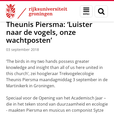
Skip
Skip
Over ons
Actueel
Nieuws
Nieuwsberichten
Menu
Zoek
to
to
en
Content
Navigation
zoeken
Theunis Piersma: ‘Luister
naar de vogels, onze
wachtposten’
03 september 2018
‘The birds in my two hands possess greater
knowledge and insight than all of us here united in
this church’, zei hoogleraar Trekvogelecologie
Theunis Piersma maandagmiddag 3 september in de
Martinikerk in Groningen.
Speciaal voor de Opening van het Academisch Jaar –
die in het teken stond van duurzaamheid en ecologie
- maakten Piersma en musicus en componist Sytze