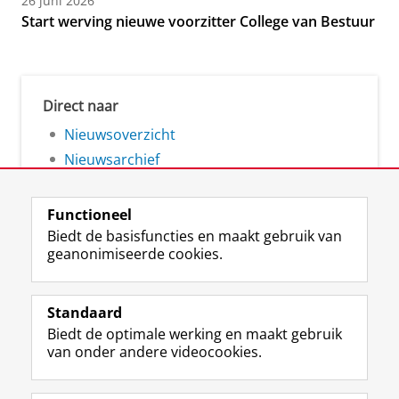
26 juni 2026
Start werving nieuwe voorzitter College van Bestuur
Direct naar
Nieuwsoverzicht
Nieuwsarchief
Functioneel
Biedt de basisfuncties en maakt gebruik van
geanonimiseerde cookies.
F
L
R
I
Y
Volg de RUG
a
i
S
n
o
Standaard
c
n
S
s
u
Biedt de optimale werking en maakt gebruik
e
k
-
t
T
Studiekiezers
van onder andere videocookies.
b
e
f
a
u
Maatschappij/bedrijven
o
d
e
g
b
o
I
e
r
e