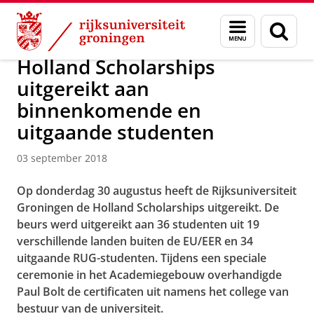
Skip
Skip
Over ons
Actueel
Nieuws
Nieuwsberichten
Menu
Zoek
to
to
en
Content
Navigation
zoeken
Holland Scholarships
uitgereikt aan
binnenkomende en
uitgaande studenten
03 september 2018
Op donderdag 30 augustus heeft de Rijksuniversiteit
Groningen de Holland Scholarships uitgereikt. De
beurs werd uitgereikt aan 36 studenten uit 19
verschillende landen buiten de EU/EER en 34
uitgaande RUG-studenten. Tijdens een speciale
ceremonie in het Academiegebouw overhandigde
Paul Bolt de certificaten uit namens het college van
bestuur van de universiteit.