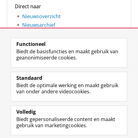
Direct naar
Nieuwsoverzicht
Nieuwsarchief
Functioneel
Biedt de basisfuncties en maakt gebruik van
geanonimiseerde cookies.
F
L
R
I
Y
Volg de RUG
a
i
S
n
o
Standaard
c
n
S
s
u
Biedt de optimale werking en maakt gebruik
e
k
-
t
T
Studiekiezers
van onder andere videocookies.
b
e
f
a
u
Maatschappij/bedrijven
o
d
e
g
b
o
I
e
r
e
Alumni
k
n
d
a
-
Volledig
p
-
R
m
k
Biedt gepersonaliseerde content en maakt
Over ons
a
p
i
-
a
gebruik van marketingcookies.
g
a
j
a
n
i
g
k
c
a