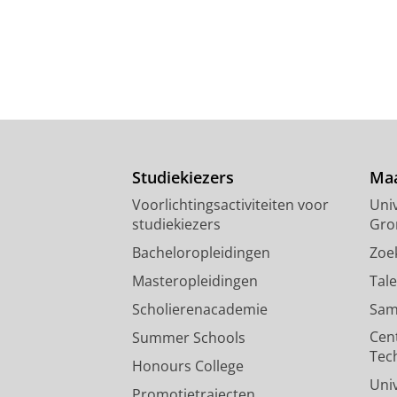
Studiekiezers
Maa
Voorlichtingsactiviteiten voor
Univ
studiekiezers
Gro
Bacheloropleidingen
Zoe
Masteropleidingen
Tal
Scholierenacademie
Sam
Cen
Summer Schools
Tec
Honours College
Uni
Promotietrajecten