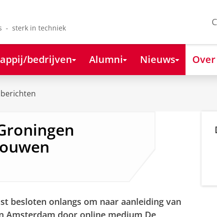
C
s - sterk in techniek
appij/bedrijven
Alumni
Nieuws
Over
berichten
 Groningen
rouwen
t besloten onlangs om naar aanleiding van
in Amsterdam door online medium De