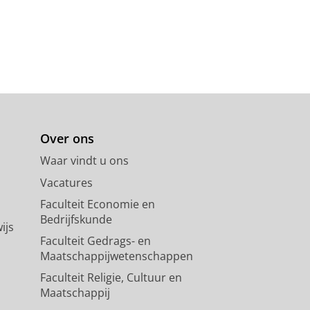
Over ons
Waar vindt u ons
Vacatures
Faculteit Economie en
Bedrijfskunde
ijs
Faculteit Gedrags- en
Maatschappijwetenschappen
Faculteit Religie, Cultuur en
Maatschappij