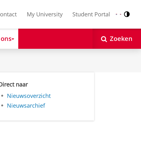
ontact
My University
Student Portal
Contr
Nederlands
English
 ons
Zoeken
Direct naar
Nieuwsoverzicht
Nieuwsarchief