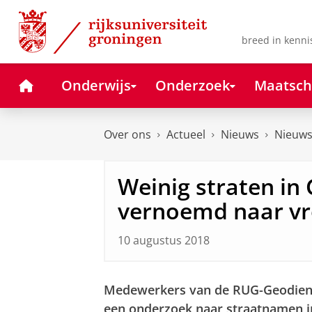
Skip
Skip
to
to
Content
Navigation
breed in kenni
Home
Onderwijs
Onderzoek
Maatsch
Over ons
Actueel
Nieuws
Nieuws
Weinig straten in
vernoemd naar v
10 augustus 2018
Medewerkers van de RUG-Geodiens
een onderzoek naar straatnamen 