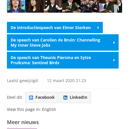
Video montage Opening Academisch Jaar
Pas uw cookie instellingen aan
om deze
video te zien
De introductiespeech van Elmer Sterken
De speech van Carolien de Bruin: Channelling
My Inner Steve Jobs
De speech van Theunis Piersma en Sytze
Pruiksma: Sentinel Birds
Laatst gewijzigd:
12 maart 2020 21:23
Deel dit
Facebook
LinkedIn
View this page in:
English
Meer nieuws