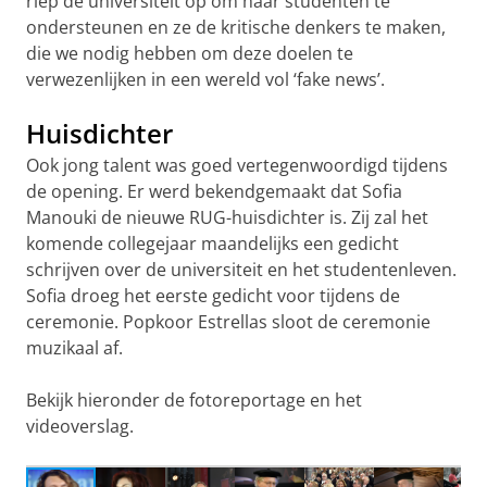
riep de universiteit op om haar studenten te
ondersteunen en ze de kritische denkers te maken,
die we nodig hebben om deze doelen te
verwezenlijken in een wereld vol ‘fake news’.
Huisdichter
Ook jong talent was goed vertegenwoordigd tijdens
de opening. Er werd bekendgemaakt dat Sofia
Manouki de nieuwe RUG-huisdichter is. Zij zal het
komende collegejaar maandelijks een gedicht
schrijven over de universiteit en het studentenleven.
Sofia droeg het eerste gedicht voor tijdens de
ceremonie. Popkoor Estrellas sloot de ceremonie
muzikaal af.
Bekijk hieronder de fotoreportage en het
videoverslag.
Biology student Rick Middelbos made the audience
laugh