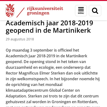
Skip
Skip
Over ons
Actueel
Nieuws
Nieuwsberichten
Menu
Zoek
to
to
en
Content
Navigation
zoeken
Academisch jaar 2018-2019
geopend in de Martinikerk
29 augustus 2018
Op maandag 3 september is officieel het
Academisch Jaar 2018-2019 in de Martinikerk
geopend. De opening stond in het teken van
duurzaamheid en ecologie, een onderwerp dat
Rector Magnificus Elmer Sterken dan ook uitlichtte
in zijn welkomstspeech. In het bijzonder noemde hij
de oprichting van het mondiaal
klimaatadaptiecentrum Global Center on
Adaptation. Sterken zei trots te zijn dat dit centrum
gehuisvest zal worden in Groningen en Rotterdam,