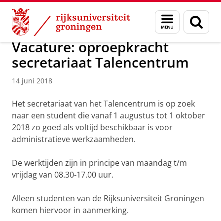
Skip
Skip
Over ons
Actueel
Nieuws
Nieuwsberichten
Menu
Zoek
to
to
en
Content
Navigation
zoeken
Vacature: oproepkracht
secretariaat Talencentrum
14 juni 2018
Het secretariaat van het Talencentrum is op zoek
naar een student die vanaf 1 augustus tot 1 oktober
2018 zo goed als voltijd beschikbaar is voor
administratieve werkzaamheden.
De werktijden zijn in principe van maandag t/m
vrijdag van 08.30-17.00 uur.
Alleen studenten van de Rijksuniversiteit Groningen
komen hiervoor in aanmerking.