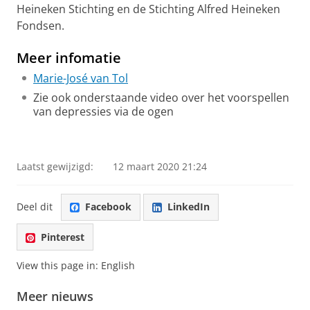
Heineken Stichting en de Stichting Alfred Heineken
Fondsen.
Meer infomatie
Marie-José van Tol
Zie ook onderstaande video over het voorspellen
van depressies via de ogen
Van Tol over depressies voorspellen via de ogen
Pas uw cookie instellingen aan
om deze
video te zien
Laatst gewijzigd:
12 maart 2020 21:24
Deel dit
Facebook
LinkedIn
Pinterest
View this page in:
English
Meer nieuws