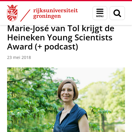
Skip
Skip
Over ons
Actueel
Nieuws
Nieuwsberichten
Menu
Zoek
to
to
en
Content
Navigation
zoeken
Marie-José van Tol krijgt de
Heineken Young Scientists
Award (+ podcast)
23 mei 2018