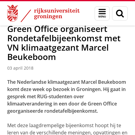
Skip
Skip
Over ons
Actueel
Nieuws
Nieuwsberichten
Menu
Zoek
to
to
en
Content
Navigation
zoeken
Green Office organiseert
Rondetafelbijeenkomst met
VN klimaatgezant Marcel
Beukeboom
03 april 2018
The Nederlandse klimaatgezant Marcel Beukeboom
komt deze week op bezoek in Groningen. Hij gaat in
gesprek met RUG-studenten over
klimaatverandering in een door de Green Office
georganiseerde rondetafelbijeenkomst.
Met deze laagdrempelige bijeenkomst hoopt hij te
leren van de verschillende meningen, opvattingen en