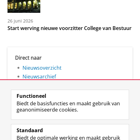
26 juni 2026
Start werving nieuwe voorzitter College van Bestuur
Direct naar
Nieuwsoverzicht
Nieuwsarchief
Functioneel
Biedt de basisfuncties en maakt gebruik van
geanonimiseerde cookies.
F
L
R
I
Y
Volg de RUG
a
i
S
n
o
Standaard
c
n
S
s
u
Biedt de optimale werking en maakt gebruik
e
k
-
t
T
Studiekiezers